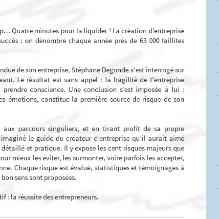
p… Quatre minutes pour la liquider ! La création d’entreprise
succès : on dénombre chaque année près de 63 000 faillites
tendue de son entreprise, Stéphane Degonde s'est interrogé sur
ant. Le résultat est sans appel : la fragilité de l'entreprise
 prendre conscience. Une conclusion s’est imposée à lui :
ses émotions, constitue la première source de risque de son
 aux parcours singuliers, et en tirant profit de sa propre
maginé le guide du créateur d’entreprise qu’il aurait aimé
 détaillé et pratique. Il y expose les cent risques majeurs que
ur mieux les éviter, les surmonter, voire parfois les accepter,
enne. Chaque risque est évalué, statistiques et témoignages à
de bon sens sont proposées.
if : la réussite des entrepreneurs.