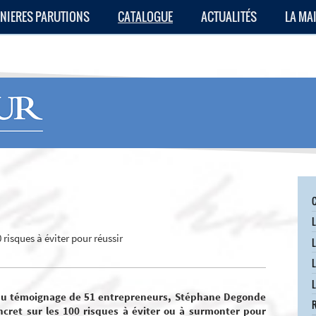
NIERES PARUTIONS
CATALOGUE
ACTUALITÉS
LA MA
L
0 risques à éviter pour réussir
L
L
L
 du témoignage de 51 entrepreneurs, Stéphane Degonde
ncret sur les 100 risques à éviter ou à surmonter pour