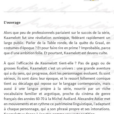
L'ouvrage
Alors que peu de professionnels pariaient sur le succès de la série,
Kaamelott fut une révélation ovniesque, fédérant rapidement un
large public. Parler de la Table ronde, de la quête du Graal, en
costumes d’époque ? Et pour faire rire en prime ? Improbable, parce
que d’une ambition folle. Et pourtant, Kaamelott est devenu culte.
À quoi l’efficacité de Kaamelott tient-elle ? Pas de gags ou de
grosses ficelles, Kaamelott c’est un univers : une grande aventure
qui a du sens, qui progresse, dont les personnages évoluent. Ils sont
sérieux, ils sont dans leur époque, et le ressort follement comique
tient au décalage qui repose sur le langage contemporain, mais
aussi à une langue propre à la série, nourrie par un riche
vocabulaire familier et argotique, proche du cinéma de genre
français des années 60-70 à la Michel Audiard. Alexandre Astier met
en mouvements et en rythme ce patrimoine linguistique, l’adaptant
à chaque personnage, qui a son phrasé propre et ses intonations.
Kaamelott se donne à écouter, comme une vaste partition.