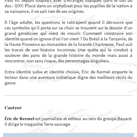
Paul vit depuis toujours avec d’étranges marques dans le bas du
dos : 0/
XY. Placé dans un orphelinat pour les pupilles de la nation à
sa naissance,
il ne sait rien de ses origines.
À l’âge adulte, les questions le rattrapent quand il découvre que
ces
symboles qu’il porte sur sa chair se trouvent sur le dossier d’un
grand
généticien qui vient de mourir. Comment construire son
identité quand
on ignore d’où l’on vient ?
Du Brésil à la Tanzanie, de
la Haute Provence au monastère de la Grande
Chartreuse, Paul suit
les traces de son histoire inconnue. Une quête qui le
conduit à
soulever des pans de la grande histoire du monde mais aussi à
rencontrer, non sans risque, des personnages singuliers.
Entre identité subie et identité choisie, Éric de Kermel emporte le
lecteur dans une aventure initiatique digne des meilleurs récits du
genre.
L’auteur
Éric de Kermel
est journaliste et éditeur au sein du groupe Bayard.
Il dirige le magazine Terre sauvage.