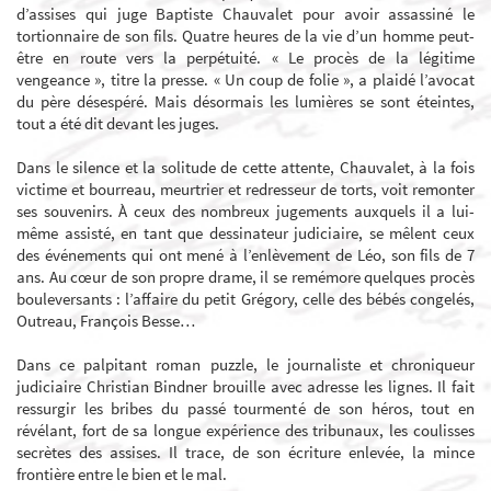
d’assises qui juge Baptiste Chauvalet pour avoir assassiné le
tortionnaire de son fils. Quatre heures de la vie d’un homme peut-
être en route vers la perpétuité. « Le procès de la légitime
vengeance », titre la presse. « Un coup de folie », a plaidé l’avocat
du père désespéré. Mais désormais les lumières se sont éteintes,
tout a été dit devant les juges.
Dans le silence et la solitude de cette attente, Chauvalet, à la fois
victime et bourreau, meurtrier et redresseur de torts, voit remonter
ses souvenirs. À ceux des nombreux jugements auxquels il a lui-
même assisté, en tant que dessinateur judiciaire, se mêlent ceux
des événements qui ont mené à l’enlèvement de Léo, son fils de 7
ans. Au cœur de son propre drame, il se remémore quelques procès
bouleversants : l’affaire du petit Grégory, celle des bébés congelés,
Outreau, François Besse…
Dans ce palpitant roman puzzle, le journaliste et chroniqueur
judiciaire Christian Bindner brouille avec adresse les lignes. Il fait
ressurgir les bribes du passé tourmenté de son héros, tout en
révélant, fort de sa longue expérience des tribunaux, les coulisses
secrètes des assises. Il trace, de son écriture enlevée, la mince
frontière entre le bien et le mal.