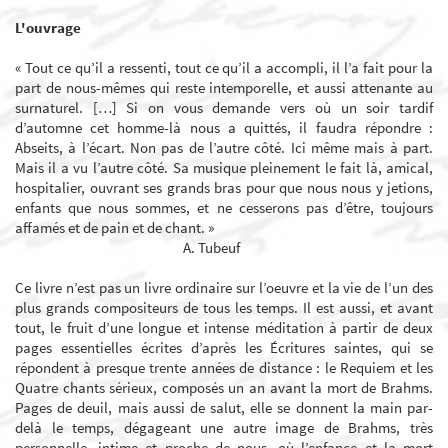
L'ouvrage
« Tout ce qu’il a ressenti, tout ce qu’il a accompli, il l’a fait pour la
part de nous-mêmes qui reste intemporelle, et aussi attenante au
surnaturel. […] Si on vous demande vers où un soir tardif
d’automne cet homme-là nous a quittés, il faudra répondre :
Abseits, à l’écart. Non pas de l’autre côté. Ici même mais à part.
Mais il a vu l’autre côté. Sa musique pleinement le fait là, amical,
hospitalier, ouvrant ses grands bras pour que nous nous y jetions,
enfants que nous sommes, et ne cesserons pas d’être, toujours
affamés et de pain et de chant. »
A. Tubeuf
Ce livre n’est pas un livre ordinaire sur l’oeuvre et la vie de l’un des
plus grands compositeurs de tous les temps. Il est aussi, et avant
tout, le fruit d’une longue et intense méditation à partir de deux
pages essentielles écrites d’après les Écritures saintes, qui se
répondent à presque trente années de distance : le Requiem et les
Quatre chants sérieux, composés un an avant la mort de Brahms.
Pages de deuil, mais aussi de salut, elle se donnent la main par-
delà le temps, dégageant une autre image de Brahms, très
personnelle, intime et proche de nous, où l’enfance et la mort